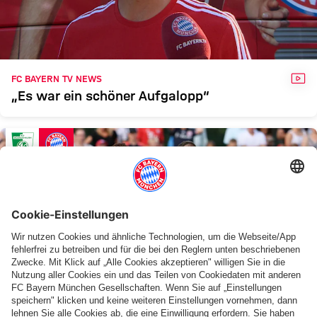
BCF
FCB
Zum Spielbericht
VID
FC BAYERN TV NEWS
„Es war ein schöner Aufgalopp“