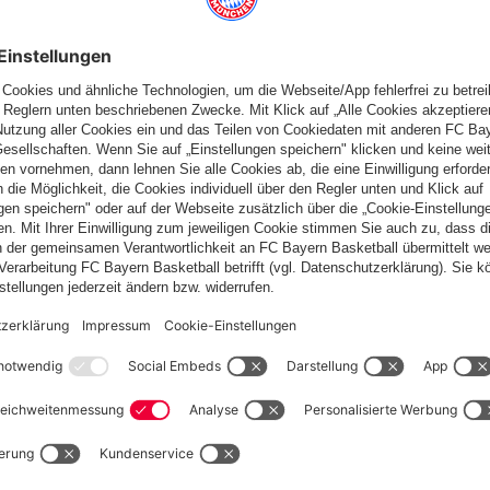
dau vs. FC Bayern - Freundscha