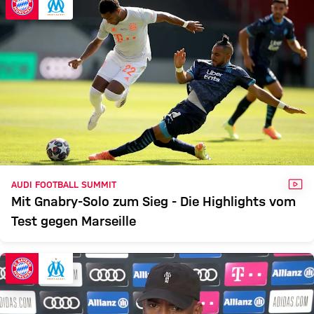
FCB
OM
Zum Spielbericht
VID
AUDI FOOTBALL SUMMIT
Mit Gnabry-Solo zum Sieg - Die Highlights vom
Test gegen Marseille