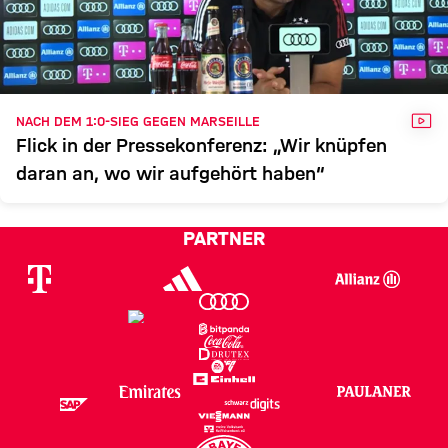
VID
NACH DEM 1:0-SIEG GEGEN MARSEILLE
Flick in der Pressekonferenz: „Wir knüpfen
daran an, wo wir aufgehört haben“
PARTNER