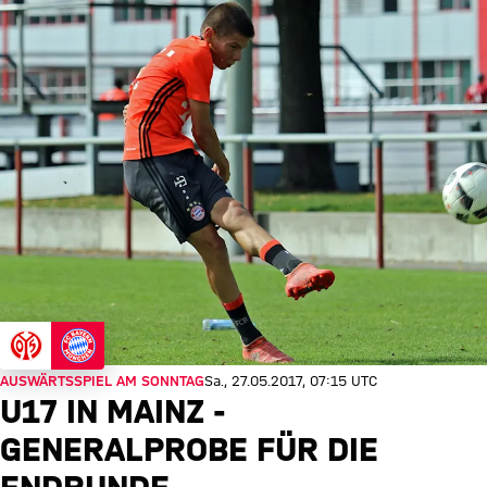
AUSWÄRTSSPIEL AM SONNTAG
Sa., 27.05.2017, 07:15 UTC
U17 IN MAINZ -
GENERALPROBE FÜR DIE