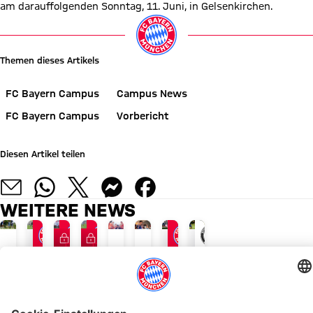
am darauffolgenden Sonntag, 11. Juni, in Gelsenkirchen.
Themen dieses Artikels
FC Bayern Campus
Campus News
FC Bayern Campus
Vorbericht
Diesen Artikel teilen
WEITERE NEWS
FC Bayern TV PLUS
FC Bayern TV PLUS
VIDEO
VIDEO
VIDEO
JETZT INFORMIEREN
MITGLIEDERMAGAZIN 51
JETZT INFORMIEREN
REGIONALLIGA BAYERN
REGIONALLIGA BAYERN
GEGEN SCHWEINFURT
RELIVE
BEST OF
FC
Saisonvorschau:
FC
Duell
Erste
Heindl-
Das
Die
Bayern
Rekorde
Bayern
mit
Auswärtsaufgabe
Tor
Amateure-
Zusammenfassung
Campus
sind
Liveticker:
Drittligabsteiger:
Amateure
reicht
Spiel
vom