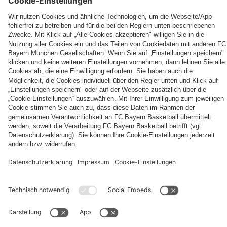
Ticker:
zum
Alle
FC
zu
nicht
gegen
Amateure-
AUCH INTERESSANT
Alle
Brechen
Infos
Bayern
Gast
zum
Schweinfurt
Heimspiel
Infos
da
rund
Amateure
in
ONLINE STORE
FC Bayern TV PLUS
Die FC Bayern Apps
Sieg:
in
gegen
Home
Alle
Immer
rund
um
empfangen
Burghausen
Amateure
voller
Schweinfurt
Trikot
Spiele,
top
2026/27
alle
informiert
um
unsere
Schweinfurt
holen
Länge
Tore,
Jetzt entdecken
Jetzt abonnieren!
Jetzt downloaden!
Highlights
unseren
Profis
und
ersten
PARTNER
Emotionen
Nachwuchs
Saisonpunkt