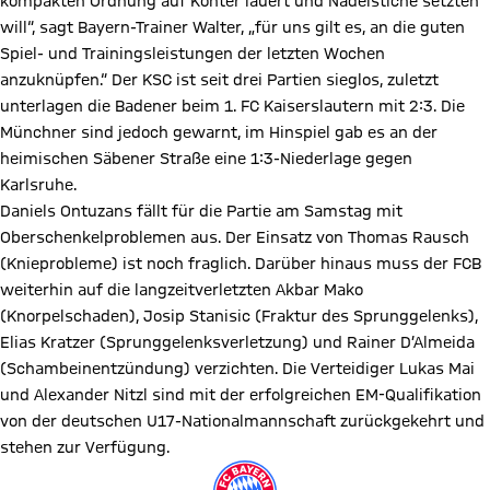
kompakten Ordnung auf Konter lauert und Nadelstiche setzten
will“, sagt Bayern-Trainer Walter, „für uns gilt es, an die guten
Spiel- und Trainingsleistungen der letzten Wochen
anzuknüpfen.“ Der KSC ist seit drei Partien sieglos, zuletzt
unterlagen die Badener beim 1. FC Kaiserslautern mit 2:3. Die
Münchner sind jedoch gewarnt, im Hinspiel gab es an der
heimischen Säbener Straße eine 1:3-Niederlage gegen
Karlsruhe.
Daniels Ontuzans fällt für die Partie am Samstag mit
Oberschenkelproblemen aus. Der Einsatz von Thomas Rausch
(Knieprobleme) ist noch fraglich. Darüber hinaus muss der FCB
weiterhin auf die langzeitverletzten Akbar Mako
(Knorpelschaden), Josip Stanisic (Fraktur des Sprunggelenks),
Elias Kratzer (Sprunggelenksverletzung) und Rainer D’Almeida
(Schambeinentzündung) verzichten. Die Verteidiger Lukas Mai
und Alexander Nitzl sind mit der erfolgreichen EM-Qualifikation
von der deutschen U17-Nationalmannschaft zurückgekehrt und
stehen zur Verfügung.