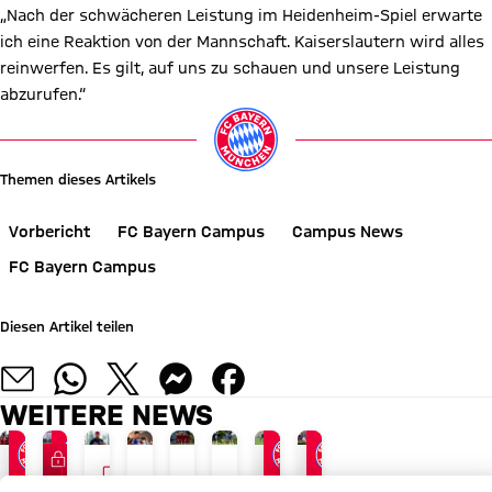
„Nach der schwächeren Leistung im Heidenheim-Spiel erwarte
ich eine Reaktion von der Mannschaft. Kaiserslautern wird alles
reinwerfen. Es gilt, auf uns zu schauen und unsere Leistung
abzurufen.“
Themen dieses Artikels
Vorbericht
FC Bayern Campus
Campus News
FC Bayern Campus
Diesen Artikel teilen
WEITERE NEWS
FC Bayern TV PLUS
VIDEO
VIDEO
INTERVIEW
VIDEO
4:0-HEIMSIEG
JETZT INFORMIEREN
FC BAYERN TV PLUS
JETZT INFORMIEREN
REGIONALLIGA BAYERN
RELIVE
INTERVIEW
GEGEN SCHWEINFURT