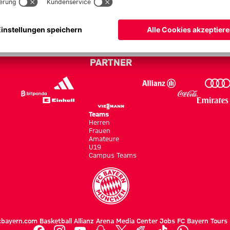
PARTNER
Teams
Herren
Frauen
Amateure
U19
Campus Teams
cbayern.com
Basketball
Allianz Arena
Media Center
Jobs
FC Bayern Tours