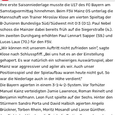
Ihre erste Saisonniederlage musste die U17 des FC Bayern am
Samstagvormittag hinnehmen. Beim FSV Mainz 05 unterlag die
Mannschaft von Trainer Miroslav Klose am vierten Spieltag der
B-Junioren Bundesliga Süd/Südwest mit 0:3 (0:1). Paul Nebel
schoss die Mainzer dabei bereits früh auf die Siegerstraße (4.).
Im zweiten Durchgang erhöhten Paul Lennart Sapper (59.) und
Lucas Laux (70.) für den FSV.
„Wir können mit unserem Auftritt nicht zufrieden sein“, sagte
Klose nach Schlusspfiff. „Bei uns hat es an der Einstellung
gehapert. Es war natürlich ein schwieriges Auswärtsspiel, aber
Mainz war aggressiver und agiler als wir. Auch unser
Positionsspiel und der Spielaufbau waren heute nicht gut. So
war die Niederlage auch in der Höhe verdient.“
Die Bayern agierten in einem 3-1-4-2-System. Vor Torhüter
Manuel Kainz verteidigten Jamie Lawrence, Roman Reinelt und
Benjamin Hofmann. Leon Fust spielte auf der Sechs. Hinter den
Stürmern Sandro Porta und David Halbich agierten Angelo
Brückner, Torben Rhein, Moritz Mosandl und Lasse Günther.