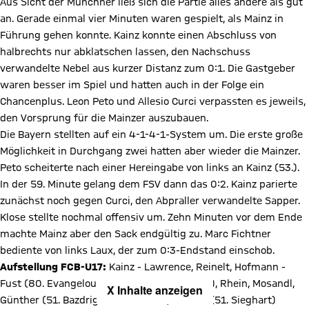
Aus Sicht der Münchner ließ sich die Partie alles andere als gut
an. Gerade einmal vier Minuten waren gespielt, als Mainz in
Führung gehen konnte. Kainz konnte einen Abschluss von
halbrechts nur abklatschen lassen, den Nachschuss
verwandelte Nebel aus kurzer Distanz zum 0:1. Die Gastgeber
waren besser im Spiel und hatten auch in der Folge ein
Chancenplus. Leon Peto und Allesio Curci verpassten es jeweils,
den Vorsprung für die Mainzer auszubauen.
Die Bayern stellten auf ein 4-1-4-1-System um. Die erste große
Möglichkeit in Durchgang zwei hatten aber wieder die Mainzer.
Peto scheiterte nach einer Hereingabe von links an Kainz (53.).
In der 59. Minute gelang dem FSV dann das 0:2. Kainz parierte
zunächst noch gegen Curci, den Abpraller verwandelte Sapper.
Klose stellte nochmal offensiv um. Zehn Minuten vor dem Ende
machte Mainz aber den Sack endgültig zu. Marc Fichtner
bediente von links Laux, der zum 0:3-Endstand einschob.
Aufstellung FCB-U17:
Kainz - Lawrence, Reinelt, Hofmann -
Fust (80. Evangelou) – Brückner (60. Skodic), Rhein, Mosandl,
X Inhalte anzeigen
Günther (51. Bazdrigiannis) - Porta, Halbich (51. Sieghart)