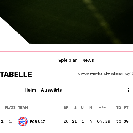
Samstag, 09. März 2019, 11:00 UTC
Sa., 09.03.2019, 11:00 UTC
U17 Bundesliga Süd/Südwest
20. Spieltag
Donaustadion - Ulm
Tabelle
Spielplan
News
Tabelle: U17 Bundesliga Süd/
TABELLE
Automatische Aktualisierung
Gesamt
Heim
Auswärts
⋮
PLATZ
TEAM
SP
S
U
N
+/-
TD
PT
SSV Ulm U17 gegen FC Bayern U17
1.
1.
26
21
1
4
64
:
29
35
64
FCB U17
0 zu 4
0 : 4
Es findet kein Spiel statt
Aktuell Platz 1, letzte Woche Platz 1
0 zu 1 nach Erste Halbzeit
Zwischenergebnis:
(
0:1
)