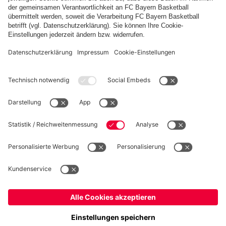
werden die Abstiegsplätze markiert.
PARTNER
fcbayern.com
Basketball
Allianz Arena
Media Center
Jobs
FC Bayern Tours
©
FC Bayern München AG
–
2026
Impressum
Datenschutz
Nutzungsbedingungen
Barrierefreiheit
Kinder- und Jugendschutz
Hinweisgebersystem
FAQ
Kontakt
Verträge hier kündigen
Cookie-Einstellungen