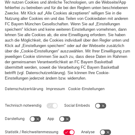
16.
16.
16
1
4
11
15
:
42
-27
7
Walldorf
Es findet kein Spiel statt
Aktuell Platz 16, letzte Woche Platz 16
Saarbrücken
17.
17.
16
1
2
13
11
:
60
-49
5
Es findet kein Spiel statt
U17
Aktuell Platz 17, letzte Woche Platz 17
Durch die erste Linie wird der Qualifikations-Platz für die Endrunde um
die Deutsche Meisterschaft gekennzeichnet. Durch die zweite Linie
werden die Abstiegsplätze markiert.
PARTNER