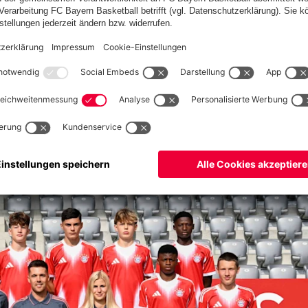
er U17 B-Junioren-Bayernliga den zweiten Sieg in Folge. Im
hen 4:1-Erfolg. Nach der 1:0-Führung (12.) glichen die Gäste
er FCB-Nachwuchs auf und schoss drei Tore zum Sieg (42., 45.,
gehen. In der ersten Halbzeit haben wir den Gegner durch
s Tempo ein wenig erhöhen und das Spiel relativ schnell in die