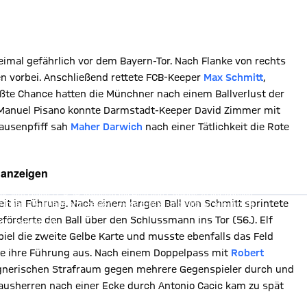
imal gefährlich vor dem Bayern-Tor. Nach Flanke von rechts
en vorbei. Anschließend rettete FCB-Keeper
Max Schmitt
,
größte Chance hatten die Münchner nach einem Ballverlust der
Manuel Pisano konnte Darmstadt-Keeper David Zimmer mit
Pausenpfiff sah
Maher Darwich
nach einer Tätlichkeit die Rote
 anzeigen
, Ihre Daten (z. B. IP-Adresse) mit Hilfe von Cookies zu verarbeiten.
hnen die Inhalte anzuzeigen. Diese Einstellung wird für alle Inhalte
it in Führung. Nach einem langen Ball von Schmitt sprintete
können dies jederzeit in der
Cookie-Einwilligungslösung
ändern.
förderte den Ball über den Schlussmann ins Tor (56.). Elf
chutzerklärung
el die zweite Gelbe Karte und musste ebenfalls das Feld
ie ihre Führung aus. Nach einem Doppelpass mit
Robert
 gegnerischen Strafraum gegen mehrere Gegenspieler durch und
 Hausherren nach einer Ecke durch Antonio Cacic kam zu spät