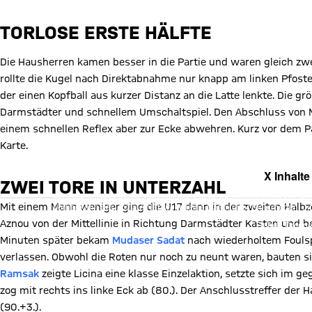
TORLOSE ERSTE HÄLFTE
Die Hausherren kamen besser in die Partie und waren gleich zwe
rollte die Kugel nach Direktabnahme nur knapp am linken Pfost
der einen Kopfball aus kurzer Distanz an die Latte lenkte. Die 
Darmstädter und schnellem Umschaltspiel. Den Abschluss von 
einem schnellen Reflex aber zur Ecke abwehren. Kurz vor dem 
Karte.
X Inhalte
ZWEI TORE IN UNTERZAHL
Mit Klick auf den Button ermöglichen Sie es diesem sozialen Netzwerk
Vorher kann das soziale Netzwerk keine Daten über Sie erheben, um I
Mit einem Mann weniger ging die U17 dann in der zweiten Halbze
des sozialen Netzwerks auf unserer Website gespeichert und Sie 
Aznou von der Mittellinie in Richtung Darmstädter Kasten und be
Details:
Datens
Minuten später bekam
Mudaser Sadat
nach wiederholtem Foulspi
verlassen. Obwohl die Roten nur noch zu neunt waren, bauten s
Ramsak
zeigte Licina eine klasse Einzelaktion, setzte sich im
zog mit rechts ins linke Eck ab (80.). Der Anschlusstreffer der
(90.+3.).