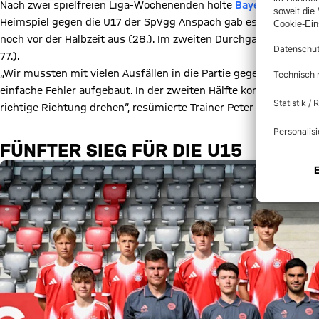
Nach zwei spielfreien Liga-Wochenenden holte
Bayerns U16
in d
Heimspiel gegen die U17 der SpVgg Anspach gab es einen deutlic
noch vor der Halbzeit aus (28.). Im zweiten Durchgang drehte d
77.).
„Wir mussten mit vielen Ausfällen in die Partie gegen Ansbach 
einfache Fehler aufgebaut. In der zweiten Hälfte konnten wir da
richtige Richtung drehen“, resümierte Trainer Peter Gaydarov.
FÜNFTER SIEG FÜR DIE U15