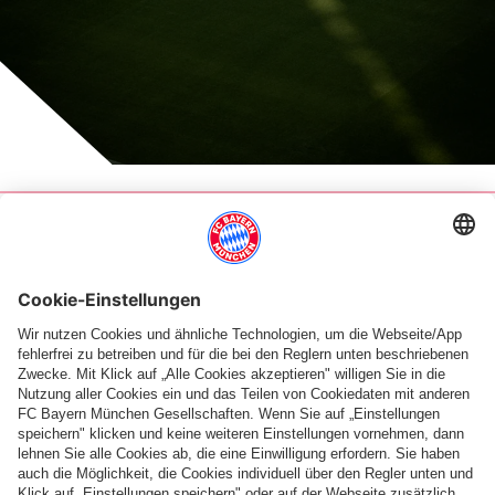
Samstag, 20. April 2024, 09:00 UTC
Sa., 20.04.2024, 09:00 UTC
U17 Bundesliga Süd/Südwest
25. Spieltag
Möslestadion - Freiburg
Tabelle
FC Bayern TV
Spielplan
News
News zum Spiel: Freiburg U17 
NEWS
B-JUNIOREN
VIDEO
SC Freiburg U17 gegen FC Bayern U17
2:1 IM BREISGAU
„Wollen unser
1 zu 2
1 : 2
Nachspielzeit!
0 zu 1 nach Erste Halbzeit
Zwischenergebnis:
(
0:1
)
Spiel