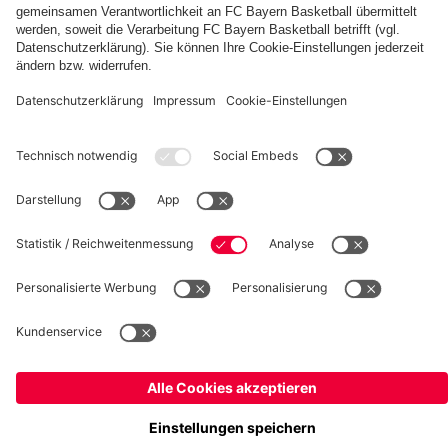
fcbayern.com
Basketball
Allianz Arena
Media Center
Jobs
FC Bayern Tours
©
FC Bayern München AG
–
2026
Impressum
Datenschutz
Nutzungsbedingungen
Barrierefreiheit
Kinder- und Jugendschutz
Hinweisgebersystem
FAQ
Kontakt
Verträge hier kündigen
Cookie-Einstellungen