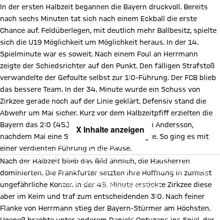
In der ersten Halbzeit begannen die Bayern druckvoll. Bereits
nach sechs Minuten tat sich nach einem Eckball die erste
Chance auf. Feldüberlegen, mit deutlich mehr Ballbesitz, spielte
sich die U19 Möglichkeit um Möglichkeit heraus. In der 14.
Spielminute war es soweit. Nach einem Foul an Herrmann
zeigte der Schiedsrichter auf den Punkt. Den fälligen Strafstoß
verwandelte der Gefoulte selbst zur 1:0-Führung. Der FCB blieb
das bessere Team. In der 34. Minute wurde ein Schuss von
Zirkzee gerade noch auf der Linie geklärt. Defensiv stand die
Abwehr um Mai sicher. Kurz vor dem Halbzeitpfiff erzielten die
Bayern das 2:0 (45.). Torschütze war Timossi Andersson,
X Inhalte anzeigen
nachdem Mai eine Stiller-Flanke stark ablegte. So ging es mit
Mit Klick auf den Button ermöglichen Sie es diesem sozialen
einer verdienten Führung in die Pause.
Netzwerk, Ihre Daten (z. B. IP-Adresse) mit Hilfe von Cookies zu
verarbeiten. Vorher kann das soziale Netzwerk keine Daten über Sie
Nach der Halbzeit blieb das Bild ähnlich, die Hausherren
erheben, um Ihnen die Inhalte anzuzeigen. Diese Einstellung wird für
alle Inhalte des sozialen Netzwerks auf unserer Website gespeichert
dominierten. Die Frankfurter setzten ihre Hoffnung in zumeist
und Sie können dies jederzeit in der
Cookie-Einwilligungslösung
ändern. Details:
Datenschutzerklärung
ungefährliche Konter. In der 49. Minute erstickte Zirkzee diese
aber im Keim und traf zum entscheidenden 3:0. Nach feiner
Flanke von Herrmann stieg der Bayern-Stürmer am Höchsten.