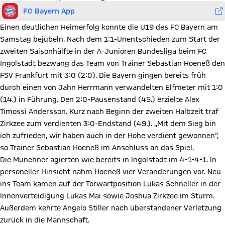
FC Bayern App
Einen deutlichen Heimerfolg konnte die U19 des FC Bayern am
Samstag bejubeln. Nach dem 1:1-Unentschieden zum Start der
zweiten Saisonhälfte in der A-Junioren Bundesliga beim FC
Ingolstadt bezwang das Team von Trainer Sebastian Hoeneß den
FSV Frankfurt mit 3:0 (2:0). Die Bayern gingen bereits früh
durch einen von Jahn Herrmann verwandelten Elfmeter mit 1:0
(14.) in Führung. Den 2:0-Pausenstand (45.) erzielte Alex
Timossi Andersson. Kurz nach Beginn der zweiten Halbzeit traf
Zirkzee zum verdienten 3:0-Endstand (49.). „Mit dem Sieg bin
ich zufrieden, wir haben auch in der Höhe verdient gewonnen“,
so Trainer Sebastian Hoeneß im Anschluss an das Spiel.
Die Münchner agierten wie bereits in Ingolstadt im 4-1-4-1. In
personeller Hinsicht nahm Hoeneß vier Veränderungen vor. Neu
ins Team kamen auf der Torwartposition Lukas Schneller in der
Innenverteidigung Lukas Mai sowie Joshua Zirkzee im Sturm.
Außerdem kehrte Angelo Stiller nach überstandener Verletzung
zurück in die Mannschaft.