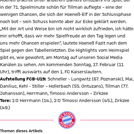
Hoeneß brachte unter anderem Daniels Ontuzans ins Spiel, der
in der 71. Spielminute schön für Tillman auflegte – eine der
wenigen Chancen, die sich der Hoeneß-Elf in der Schlussphase
noch bot – sein Schuss konnte aber zur Ecke geklärt werden.
„Mit der Art und Weise bin ich nicht wirklich zufrieden, ich hätte
mir erhofft, dass wir mehr Spielfreude an den Tag legen und
uns mehr Chancen erspielen“, lautete Hoeneß Fazit nach dem
Spiel gegen den Tabellenletzten. Die Highlights vom Heimspiel
gibt es, wie gewohnt, am Montag auf unseren Social Media
Kanälen zu sehen. Am kommenden Sonntag, 17. Februar (11
Uhr), trifft auswärts auf den 1. FC Kaiserslautern.
Aufstellung FCB-U19:
Schneller -­ Lungwitz (67. Poznanski), Mai,
Daniliuc, Kehl ­- Stiller – Hollerbach (55. Ontuzans), Tillman (77.
Johansson), Herrmann, Timossi Andersson – Zirkzee
Tore:
1:0 Herrmann (14.), 2:0 Timossi Andersson (45.), Zirkzee
(49.)
Themen dieses Artikels