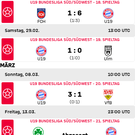
Spiel 1. FC Heidenheim U19 gegen FC Bayern U19
U19 BUNDESLIGA SÜD/SÜDWEST
-
18. SPIELTAG
1 zu 6
1 : 6
Zwischenergebnis:
1 zu 3 nach Erste Halbzeit
(
1:3
)
FCH
U19
Samstag, 29.02.
13:00 UTC
Spiel FC Bayern U19 gegen SSV Ulm U19
U19 BUNDESLIGA SÜD/SÜDWEST
-
19. SPIELTAG
1 zu 0
1 : 0
Zwischenergebnis:
1 zu 0 nach Erste Halbzeit
(
1:0
)
U19
Ulm
MÄRZ
Sonntag, 08.03.
10:00 UTC
Spiel FC Bayern U19 gegen VfB Stuttgart U19
U19 BUNDESLIGA SÜD/SÜDWEST
-
20. SPIELTAG
3 zu 1
3 : 1
Zwischenergebnis:
0 zu 1 nach Erste Halbzeit
(
0:1
)
U19
VfB
Freitag, 13.03.
23:00 UTC
Spiel SpVgg Greuther Fürth U19 gegen FC Bayern U19
U19 BUNDESLIGA SÜD/SÜDWEST
-
21. SPIELTAG
Abgesagt