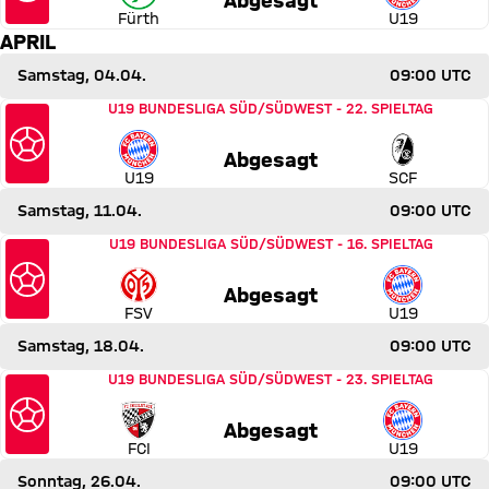
Fürth
U19
APRIL
Samstag, 04.04.
09:00 UTC
Spiel FC Bayern U19 gegen SC Freiburg U19
U19 BUNDESLIGA SÜD/SÜDWEST
-
22. SPIELTAG
Abgesagt
U19
SCF
Samstag, 11.04.
09:00 UTC
Spiel FSV Mainz 05 U19 gegen FC Bayern U19
U19 BUNDESLIGA SÜD/SÜDWEST
-
16. SPIELTAG
Abgesagt
FSV
U19
Samstag, 18.04.
09:00 UTC
Spiel FC Ingolstadt 04 U19 gegen FC Bayern U19
U19 BUNDESLIGA SÜD/SÜDWEST
-
23. SPIELTAG
Abgesagt
FCI
U19
Sonntag, 26.04.
09:00 UTC