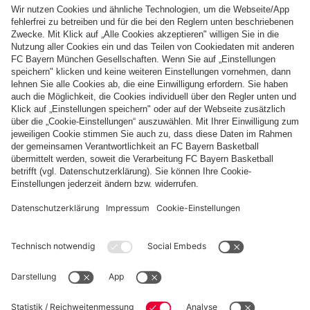
2 zu 0 nach Erste Halbzeit
Zwischenergebnis:
(
2:0
)
U19
FSV
VID
TRAUMTORE IM TOPSPIEL
9-Tore-Spektakel! Die Highlights vom U19-Spiel
gegen den FSV Mainz 05
PARTNER