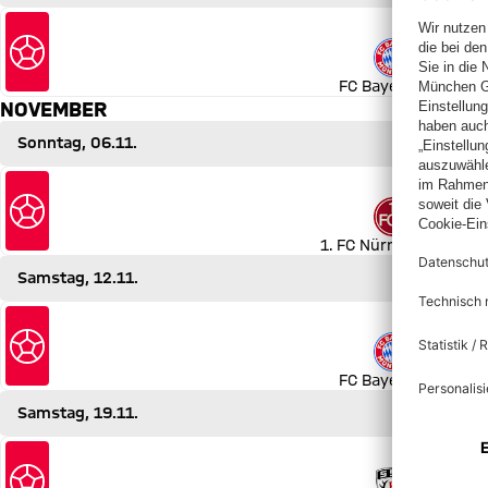
Spiel FC Bayern U19 gegen VfB Stuttgart U19
FC Bayern U19
NOVEMBER
Sonntag, 06.11.
Spiel 1. FC Nürnberg U19 gegen FC Bayern U19
1. FC Nürnberg U19
Samstag, 12.11.
Spiel FC Bayern U19 gegen Eintracht Frankfurt U19
FC Bayern U19
Samstag, 19.11.
Spiel SSV Reutlingen U19 gegen FC Bayern U19