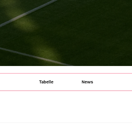
Tabelle
Spielplan
News