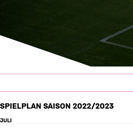
Samstag, 29. Oktober 2022, 09:00 UTC
Sa., 29.10.2022, 09:00 UTC
U19 Bundesliga Süd/Südwest
7. Spieltag
FC Bayern Campus - München
SPIELPLAN SAISON 2022/2023
JULI