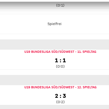
Zwischenergebnis:
0 zu 1 nach Erste Halbzeit
(
0:1
)
Spielfrei
U19 BUNDESLIGA SÜD/SÜDWEST
-
11. SPIELTAG
1 zu 1
1 : 1
Zwischenergebnis:
0 zu 0 nach Erste Halbzeit
(
0:0
)
U19 BUNDESLIGA SÜD/SÜDWEST
-
12. SPIELTAG
2 zu 3
2 : 3
Zwischenergebnis:
0 zu 2 nach Erste Halbzeit
(
0:2
)