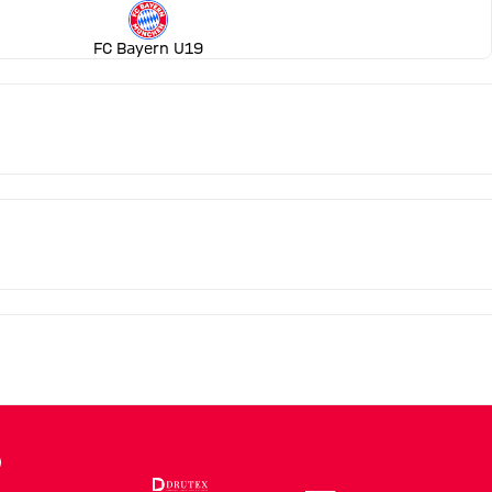
FC Bayern U19