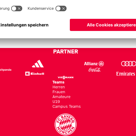
PARTNER
Teams
Herren
Frauen
Amateure
U19
Campus Teams