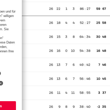
26
22
1
3
86
:
27
59
67
Es findet kein Spiel statt
26
18
4
4
52
:
27
25
58
Es findet kein Spiel statt
26
15
3
8
64
:
34
30
48
Es findet kein Spiel statt
26
16
0
10
54
:
38
16
48
Es findet kein Spiel statt
26
13
7
6
49
:
42
7
46
Es findet kein Spiel statt
26
13
6
7
56
:
46
10
45
Es findet kein Spiel statt
26
11
4
11
58
:
55
3
37
Es findet kein Spiel statt
26
9
8
9
38
:
40
-2
35
Es findet kein Spiel statt