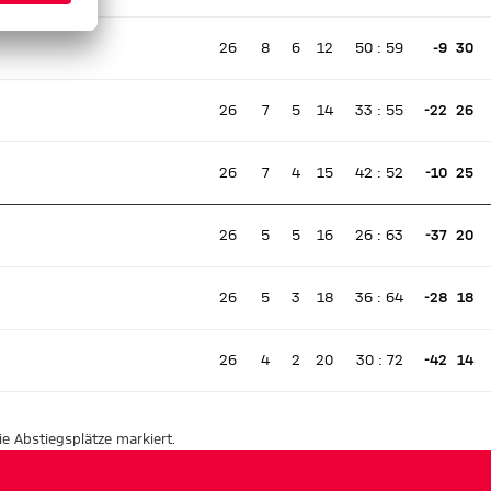
26
8
6
12
50
:
59
-9
30
Es findet kein Spiel statt
26
7
5
14
33
:
55
-22
26
Es findet kein Spiel statt
26
7
4
15
42
:
52
-10
25
Es findet kein Spiel statt
26
5
5
16
26
:
63
-37
20
Es findet kein Spiel statt
26
5
3
18
36
:
64
-28
18
Es findet kein Spiel statt
26
4
2
20
30
:
72
-42
14
Es findet kein Spiel statt
ie Abstiegsplätze markiert.