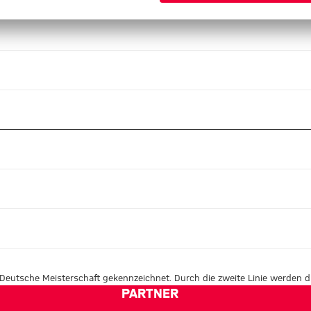
ie Deutsche Meisterschaft gekennzeichnet. Durch die zweite Linie werden d
PARTNER