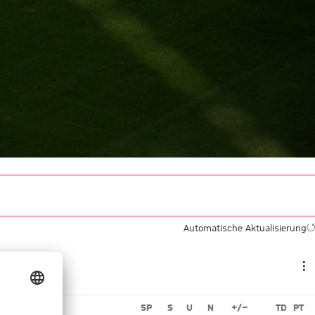
Automatische Aktualisierung
⋮
SP
S
U
N
+/-
TD
PT