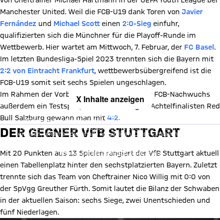
von Cheftrainer Michael Hartmann in der UEFA Youth League bei
Manchester United. Weil die FCB-U19 dank Toren von
Javier
Fernández
und
Michael Scott
einen
2:0-Sieg
einfuhr,
qualifizierten sich die Münchner für die Playoff-Runde im
Wettbewerb. Hier wartet am Mittwoch, 7. Februar, der
FC Basel
.
Im letzten Bundesliga-Spiel 2023 trennten sich die Bayern mit
2:2 von Eintracht Frankfurt
, wettbewerbsübergreifend ist die
FCB-U19 somit seit sechs Spielen ungeschlagen.
Im Rahmen der Vorbereitung absolvierte der FCB-Nachwuchs
X Inhalte anzeigen
außerdem ein Testspiel, beim Youth League-Achtelfinalisten Red
Mit Klick auf den Button ermöglichen Sie es diesem sozialen
Bull Salzburg gewann man mit
4:2
.
Netzwerk, Ihre Daten (z. B. IP-Adresse) mit Hilfe von Cookies zu
verarbeiten. Vorher kann das soziale Netzwerk keine Daten über Sie
DER GEGNER VFB STUTTGART
erheben, um Ihnen die Inhalte anzuzeigen. Diese Einstellung wird für
alle Inhalte des sozialen Netzwerks auf unserer Website gespeichert
und Sie können dies jederzeit in der
Cookie-Einwilligungslösung
ändern. Details:
Datenschutzerklärung
Mit 20 Punkten aus 13 Spielen rangiert der VfB Stuttgart aktuell
einen Tabellenplatz hinter den sechstplatzierten Bayern. Zuletzt
trennte sich das Team von Cheftrainer Nico Willig mit 0:0 von
der SpVgg Greuther Fürth. Somit lautet die Bilanz der Schwaben
in der aktuellen Saison: sechs Siege, zwei Unentschieden und
fünf Niederlagen.