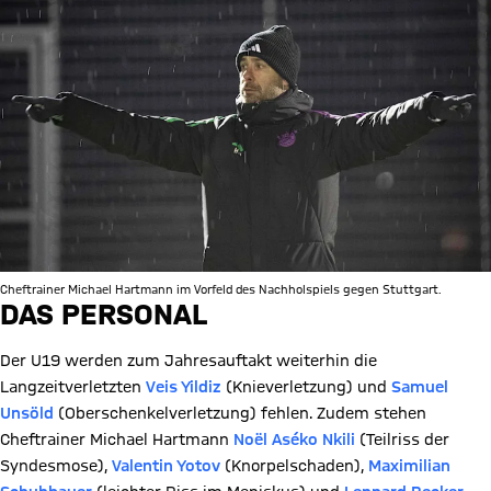
Cheftrainer Michael Hartmann im Vorfeld des Nachholspiels gegen Stuttgart.
DAS PERSONAL
Der U19 werden zum Jahresauftakt weiterhin die
Langzeitverletzten
Veis Yildiz
(Knieverletzung) und
Samuel
Unsöld
(Oberschenkelverletzung) fehlen. Zudem stehen
Cheftrainer Michael Hartmann
Noël Aséko Nkili
(Teilriss der
Syndesmose),
Valentin Yotov
(Knorpelschaden),
Maximilian