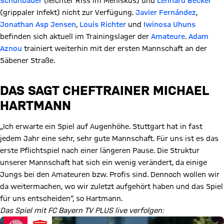
Schuhbauer
(leichter Riss im Meniskus) und
Lennard Becker
(grippaler Infekt) nicht zur Verfügung.
Javier Fernández
,
Jonathan Asp Jensen
,
Louis Richter
und
Iwinosa Uhuns
befinden sich aktuell im Trainingslager der
Amateure
.
Adam
Aznou
trainiert weiterhin mit der ersten Mannschaft an der
Säbener Straße.
DAS SAGT CHEFTRAINER MICHAEL
HARTMANN
„Ich erwarte ein Spiel auf Augenhöhe. Stuttgart hat in fast
jedem Jahr eine sehr, sehr gute Mannschaft. Für uns ist es das
erste Pflichtspiel nach einer längeren Pause. Die Struktur
unserer Mannschaft hat sich ein wenig verändert, da einige
Jungs bei den Amateuren bzw. Profis sind. Dennoch wollen wir
da weitermachen, wo wir zuletzt aufgehört haben und das Spiel
für uns entscheiden“, so Hartmann.
Das Spiel mit FC Bayern TV PLUS live verfolgen: