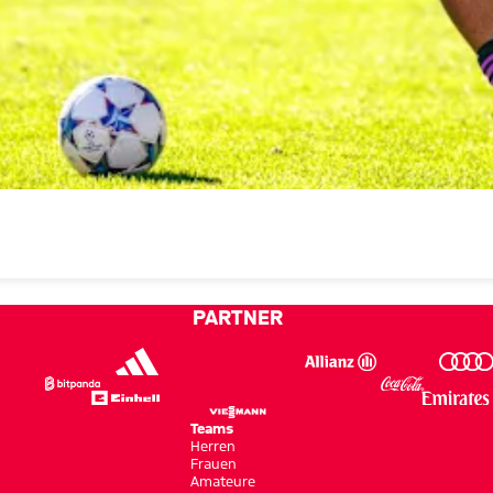
PARTNER
Teams
Herren
Frauen
Amateure