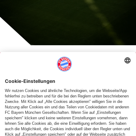
Samstag, 19. Oktober 2024, 09:00 UTC
Sa., 19.10.2024, 09:00 UTC
U19 DFB-Nachwuchsliga
9. Spieltag
Vorrunde
FC Bayern Campus - München
Tabelle
FC Bayern TV
Spielplan
News
News zum Spiel: FCB U19 vs. 
NEWS
VIDEO
4:2-ERFOLG
FC Bayern U19 gegen SpVgg Unterhaching U19
U19 feiert
4 zu 2
4 : 2
1 zu 1 nach Erste Halbzeit
Zwischenergebnis:
(
1:1
)
verdienten