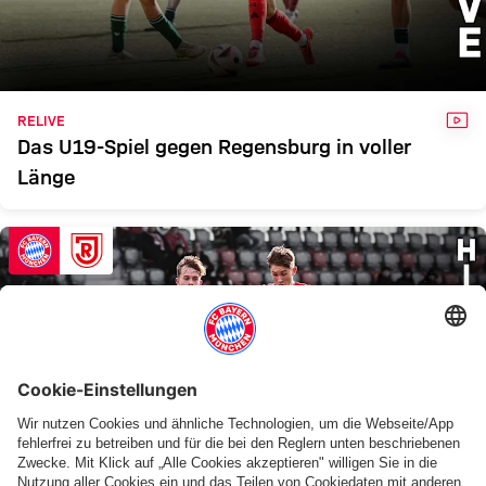
U19
REG
Zum Spielbericht
VID
RELIVE
Das U19-Spiel gegen Regensburg in voller
Länge