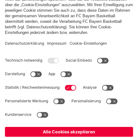
U19
Mönchengladbach
nachlegen“:
U19 vor
Zum Spielbericht
PARTNER
wegweisendem
Spiel in
Gladbach
fcbayern.com
Basketball
Allianz Arena
Media Center
Jobs
FC Bayern Tours
©
FC Bayern München AG
–
2026