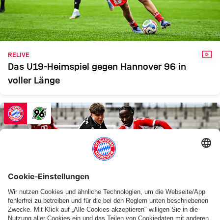
U19
Zum Spielbericht
VID
RELIVE
Das U19-Heimspiel gegen Hannover 96 in
voller Länge