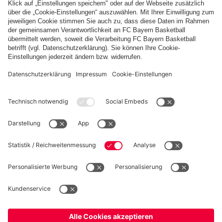
U19
ULM
U19 empfängt
gegen Ulm
Ulm
Zum Spielbericht
PARTNER
fcbayern.com
Basketball
Allianz Arena
Media Center
Jobs
FC Bayern Tours