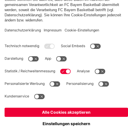
fcbayern.com
Basketball
Allianz Arena
Media Center
Jobs
FC Bayern Tours
©
FC Bayern München AG
–
2026
Impressum
Datenschutz
Nutzungsbedingungen
Barrierefreiheit
Kinder- und Jugendschutz
Hinweisgebersystem
FAQ
Kontakt
Verträge hier kündigen
Cookie-Einstellungen