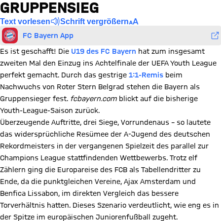
GRUPPENSIEG
Text vorlesen
Schrift vergrößern
FC Bayern App
Es ist geschafft! Die
U19 des FC Bayern
hat zum insgesamt
zweiten Mal den Einzug ins Achtelfinale der UEFA Youth League
perfekt gemacht. Durch das gestrige
1:1-Remis
beim
Nachwuchs von Roter Stern Belgrad stehen die Bayern als
Gruppensieger fest.
fcbayern.com
blickt auf die bisherige
Youth-League-Saison zurück.
Überzeugende Auftritte, drei Siege, Vorrundenaus – so lautete
das widersprüchliche Resümee der A-Jugend des deutschen
Rekordmeisters in der vergangenen Spielzeit des parallel zur
Champions League stattfindenden Wettbewerbs. Trotz elf
Zählern ging die Europareise des FCB als Tabellendritter zu
Ende, da die punktgleichen Vereine, Ajax Amsterdam und
Benfica Lissabon, im direkten Vergleich das bessere
Torverhältnis hatten. Dieses Szenario verdeutlicht, wie eng es in
der Spitze im europäischen Juniorenfußball zugeht.