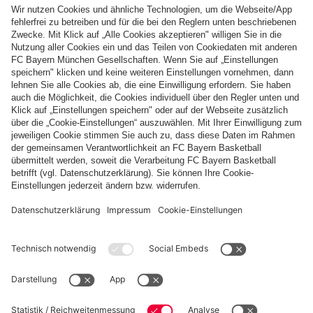
U19
CZ
Zum Spielbericht
VID
YOUTH LEAGUE
Die Highlights vom Youth-League-Spiel der U19
gegen Belgrad
PARTNER