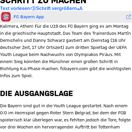
CHRITT ZU MACHEN“
Text vorlesen
Schrift vergrößern
FC Bayern App
Kalimera, Athen! Für die U19 des FC Bayern ging es am Montag
in die griechische Hauptstadt. Das Team des Trainerduos Martín
Demichelis und Danny Schwarz gastiert am Dienstag (16 Uhr
deutscher Zeit, 17 Uhr Ortszeit) zum dritten Spieltag der UEFA
Youth League beim Nachwuchs von Olympiakos Piräus. Mit
einem Sieg könnten die Münchner einen großen Schritt in
Richtung K.o.-Phase machen. fcbayern.com gibt die wichtigsten
Infos zum Spiel.
DIE AUSGANGSLAGE
Die Bayern sind gut in die Youth League gestartet. Nach einem
0:0 im Heimspiel gegen Roter Stern Belgrad, bei dem der FCB
spielerisch klar überlegen war, es fehlten jedoch die Tore, folgte
vor drei Wochen ein hervorragender Auftritt bei Tottenham