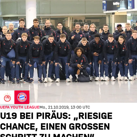
UEFA YOUTH LEAGUE
Mo., 21.10.2019, 13:00 UTC
U19 BEI PIRÄUS: „RIESIGE
CHANCE, EINEN GROSSEN S