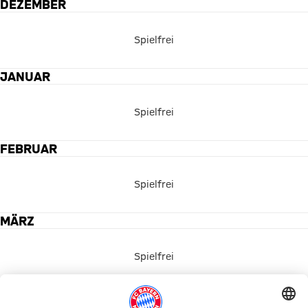
DEZEMBER
Spielfrei
JANUAR
Spielfrei
FEBRUAR
Spielfrei
MÄRZ
Spielfrei
APRIL