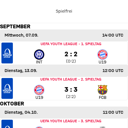
U19
FCB
Spielfrei
Zum Spielbericht
SEPTEMBER
Mittwoch, 07.09.
14:00 UTC
Spiel Inter Mailand U19 gegen FC Bayern U19
UEFA YOUTH LEAGUE
-
1. SPIELTAG
2 zu 2
2 : 2
Zwischenergebnis:
0 zu 2 nach Erste Halbzeit
(
0:2
)
INT
U19
Dienstag, 13.09.
12:00 UTC
Spiel FC Bayern U19 gegen FC Barcelona U19
UEFA YOUTH LEAGUE
-
2. SPIELTAG
3 zu 3
3 : 3
Zwischenergebnis:
2 zu 2 nach Erste Halbzeit
(
2:2
)
U19
FCB
OKTOBER
Dienstag, 04.10.
11:00 UTC
Spiel FC Bayern U19 gegen Viktoria Pilsen U19
UEFA YOUTH LEAGUE
-
3. SPIELTAG