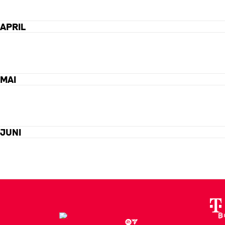
APRIL
MAI
JUNI