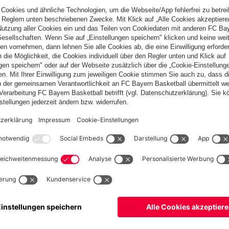
UEFA YOUTH LEAGUE
-
3. SPIELTAG
1 zu 2
1 : 2
Zwischenergebnis:
0 zu 0 nach Erste Halbzeit
(
0:0
)
UEFA YOUTH LEAGUE
-
4. SPIELTAG
3 zu 3
3 : 3
Zwischenergebnis:
1 zu 2 nach Erste Halbzeit
(
1:2
)
UEFA YOUTH LEAGUE
-
5. SPIELTAG
3 zu 2
3 : 2
Zwischenergebnis:
2 zu 1 nach Erste Halbzeit
(
2:1
)
UEFA YOUTH LEAGUE
-
6. SPIELTAG