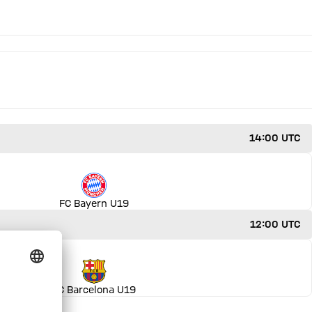
14:00 UTC
FC Bayern U19
12:00 UTC
FC Barcelona U19