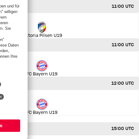
11:00 UTC
Viktoria Pilsen U19
11:00 UTC
FC Bayern U19
12:00 UTC
FC Bayern U19
15:00 UTC