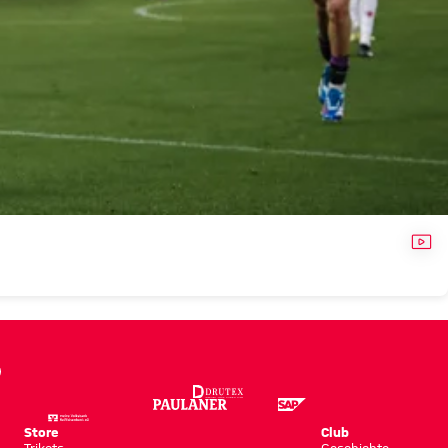
VID
Store
Club
Trikots
Geschichte