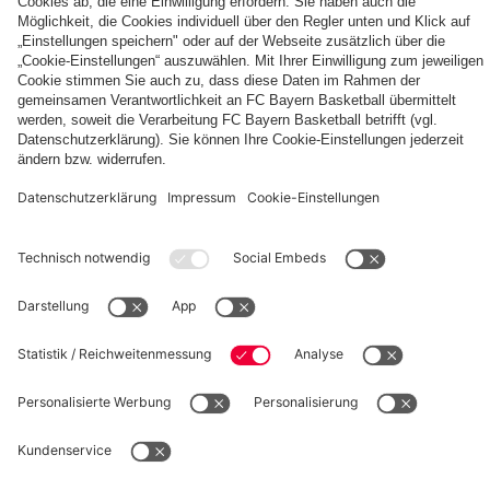
fcbayern.com
Basketball
Allianz Arena
Media Center
Jobs
FC Bayern Tours
©
FC Bayern München AG
–
2026
Impressum
Datenschutz
Nutzungsbedingungen
Barrierefreiheit
Kinder- und Jugendschutz
Hinweisgebersystem
FAQ
Kontakt
Verträge hier kündigen
Cookie-Einstellungen