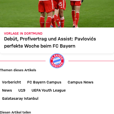
VORLAGE IN DORTMUND
Debüt, Profivertrag und Assist: Pavlovićs
perfekte Woche beim FC Bayern
Themen dieses Artikels
Vorbericht
FC Bayern Campus
Campus News
News
U19
UEFA Youth League
Galatasaray Istanbul
Diesen Artikel teilen