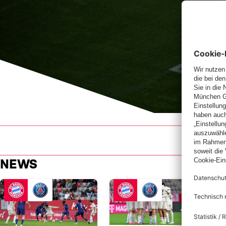
Dienstag, 26. November 2024, 15:00 UTC
Di., 26.11.2024, 15:00 UTC
UEFA Youth League
5. Spieltag
FC Bayern Campus - München
News zum Spiel: FCB U19 vs. P
NEWS