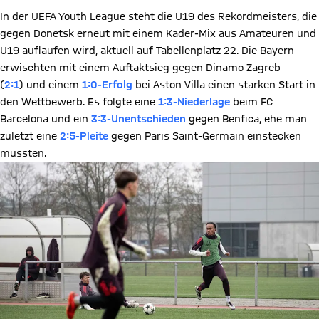
In der UEFA Youth League steht die U19 des Rekordmeisters, die
gegen Donetsk erneut mit einem Kader-Mix aus Amateuren und
U19 auflaufen wird, aktuell auf Tabellenplatz 22. Die Bayern
erwischten mit einem Auftaktsieg gegen Dinamo Zagreb
(
2:1
) und einem
1:0-Erfolg
bei Aston Villa einen starken Start in
den Wettbewerb. Es folgte eine
1:3-Niederlage
beim FC
Barcelona und ein
3:3-Unentschieden
gegen Benfica, ehe man
zuletzt eine
2:5-Pleite
gegen Paris Saint-Germain einstecken
mussten.