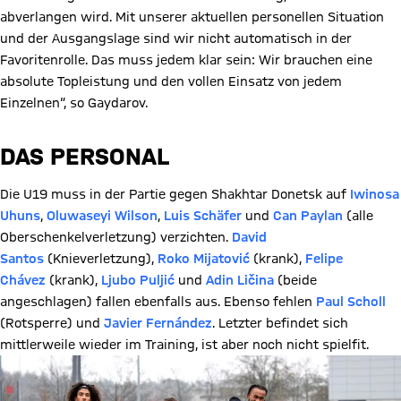
abverlangen wird. Mit unserer aktuellen personellen Situation
und der Ausgangslage sind wir nicht automatisch in der
Favoritenrolle. Das muss jedem klar sein: Wir brauchen eine
absolute Topleistung und den vollen Einsatz von jedem
Einzelnen“, so Gaydarov.
DAS PERSONAL
Die U19 muss in der Partie gegen Shakhtar Donetsk auf
Iwinosa
Uhuns
,
Oluwaseyi Wilson
,
Luis Schäfer
und
Can Paylan
(alle
Oberschenkelverletzung) verzichten.
David
Santos
(Knieverletzung),
Roko Mijatović
(krank),
Felipe
Chávez
(krank),
Ljubo Puljić
und
Adin Ličina
(beide
angeschlagen) fallen ebenfalls aus. Ebenso fehlen
Paul Scholl
(Rotsperre) und
Javier Fernández
. Letzter befindet sich
mittlerweile wieder im Training, ist aber noch nicht spielfit.