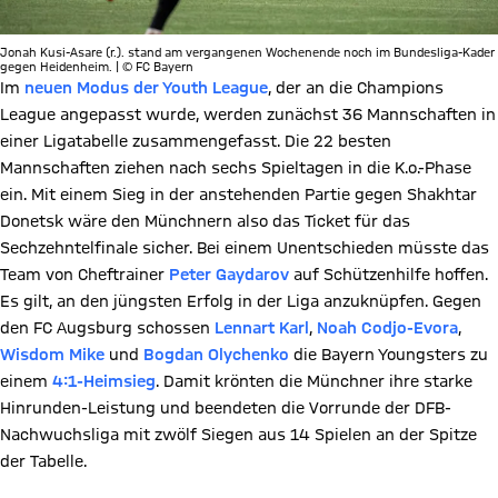
Jonah Kusi-Asare (r.). stand am vergangenen Wochenende noch im Bundesliga-Kader
gegen Heidenheim. | © FC Bayern
Im
neuen Modus der Youth League
, der an die Champions
League angepasst wurde, werden zunächst 36 Mannschaften in
einer Ligatabelle zusammengefasst. Die 22 besten
Mannschaften ziehen nach sechs Spieltagen in die K.o.-Phase
ein. Mit einem Sieg in der anstehenden Partie gegen Shakhtar
Donetsk wäre den Münchnern also das Ticket für das
Sechzehntelfinale sicher. Bei einem Unentschieden müsste das
Team von Cheftrainer
Peter Gaydarov
auf Schützenhilfe hoffen.
Es gilt, an den jüngsten Erfolg in der Liga anzuknüpfen. Gegen
den FC Augsburg schossen
Lennart Karl
,
Noah Codjo-Evora
,
Wisdom Mike
und
Bogdan Olychenko
die Bayern Youngsters zu
einem
4:1-Heimsieg
. Damit krönten die Münchner ihre starke
Hinrunden-Leistung und beendeten die Vorrunde der DFB-
Nachwuchsliga mit zwölf Siegen aus 14 Spielen an der Spitze
der Tabelle.