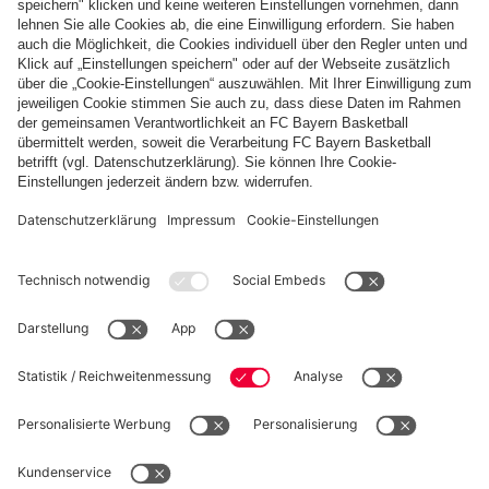
VID
YOUTH LEAGUE
Die Zusammenfassung des U19-Gastspiels bei
Arsenal London
PARTNER
fcbayern.com
Basketball
Allianz Arena
Media Center
Jobs
FC Bayern Tours