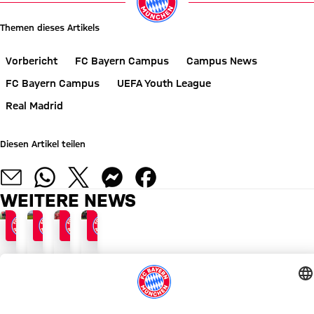
Themen dieses Artikels
Vorbericht
FC Bayern Campus
Campus News
FC Bayern Campus
UEFA Youth League
Real Madrid
Diesen Artikel teilen
WEITERE NEWS
KÖNIGLICHER NACHWUCHS
YOUTH-LEAGUE-ACHTELFINALE
1:0-HEIMERFOLG
YOUTH LEAGUE
Die
So
Starke
U19
U19
läuft’s
Real-
im
von
mit
Generalprobe
Achtelfinale
Real
den
-
gegen