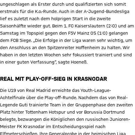
ungeschlagen als Erster durch und qualifizierten sich somit
erstmals für die K.o.-Runde. Auch in der A-Jugend-Bundesliga
lief es zuletzt nach dem holprigen Start in die zweite
Saisonhälfte wieder gut. Beim 1. FC Kaiserslautern (2:0) und am
Samstag im Topspiel gegen den FSV Mainz 05 (1:0) gelangen
dem FCB Siege. „Die Erfolge in der Liga waren sehr wichtig, um
den Anschluss an den Spitzenreiter Hoffenheim zu halten. Wir
haben in den letzten Wochen sehr fokussiert trainiert und sind
in einer guten Verfassung“, sagte Hoeneß.
REAL MIT PLAY-OFF-SIEG IN KRASNODAR
Die U19 von Real Madrid erreichte das Youth-League-
Achtelfinale über die Play-off-Runde. Nachdem das von Real-
Legende Guti trainierte Team in der Gruppenphase den zweiten
Platz hinter Tottenham Hotspur und vor Borussia Dortmund
belegte, bezwangen die Königlichen den russischen Junioren-
Meister FK Krasnodar im Entscheidungsspiel nach
Elfmeterschießen. Ihre Generalprobe in der heimischen Liga