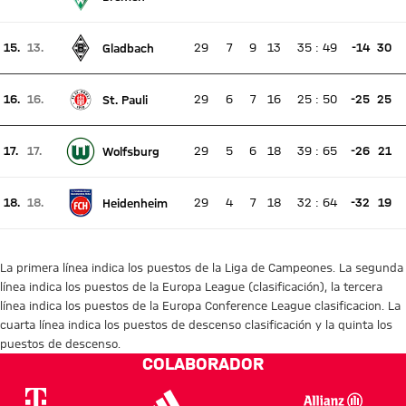
Ningún partido en directo
Posición actual 15, posición la semana pasada 14
15.
13.
29
7
9
13
35
:
49
-14
30
Gladbach
Ningún partido en directo
Posición actual 15, posición la semana pasada 13
16.
16.
29
6
7
16
25
:
50
-25
25
St. Pauli
Ningún partido en directo
Posición actual 16, posición la semana pasada 16
17.
17.
29
5
6
18
39
:
65
-26
21
Wolfsburg
Ningún partido en directo
Posición actual 17, posición la semana pasada 17
18.
18.
29
4
7
18
32
:
64
-32
19
Heidenheim
Ningún partido en directo
Posición actual 18, posición la semana pasada 18
La primera línea indica los puestos de la Liga de Campeones. La segunda
línea indica los puestos de la Europa League (clasificación), la tercera
línea indica los puestos de la Europa Conference League clasificacion. La
cuarta línea indica los puestos de descenso clasificación y la quinta los
puestos de descenso.
COLABORADOR