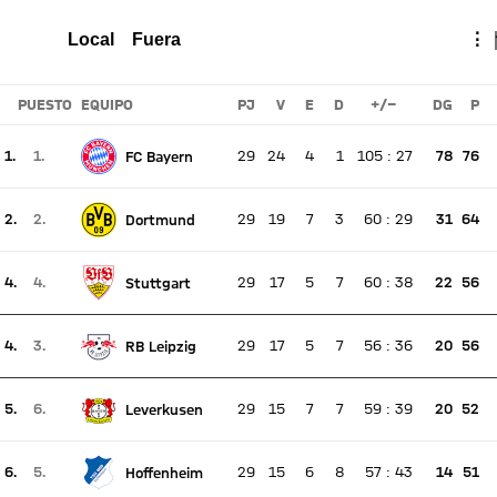
PAULI
Total
Local
Fuera
⋮
Crónica
PUESTO
EQUIPO
PJ
V
E
D
+/-
DG
P
1.
1.
29
24
4
1
105
:
27
78
76
FC Bayern
Ningún partido en directo
Posición actual 1, posición la semana pasada 1
2.
2.
29
19
7
3
60
:
29
31
64
Dortmund
Ningún partido en directo
Posición actual 2, posición la semana pasada 2
4.
4.
29
17
5
7
60
:
38
22
56
Stuttgart
Ningún partido en directo
Posición actual 4, posición la semana pasada 4
4.
3.
29
17
5
7
56
:
36
20
56
RB Leipzig
Ningún partido en directo
Posición actual 4, posición la semana pasada 3
5.
6.
29
15
7
7
59
:
39
20
52
Leverkusen
Ningún partido en directo
Posición actual 5, posición la semana pasada 6
6.
5.
29
15
6
8
57
:
43
14
51
Hoffenheim
Ningún partido en directo
Posición actual 6, posición la semana pasada 5