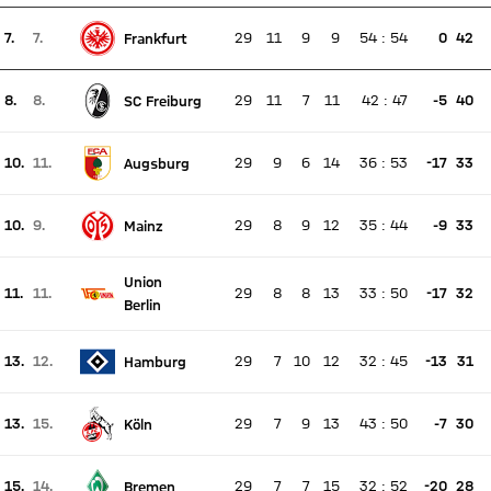
7.
7.
29
11
9
9
54
:
54
0
42
Frankfurt
Ningún partido en directo
Posición actual 7, posición la semana pasada 7
8.
8.
29
11
7
11
42
:
47
-5
40
SC Freiburg
Ningún partido en directo
Posición actual 8, posición la semana pasada 8
10.
11.
29
9
6
14
36
:
53
-17
33
Augsburg
Ningún partido en directo
Posición actual 10, posición la semana pasada 11
10.
9.
29
8
9
12
35
:
44
-9
33
Mainz
Ningún partido en directo
Posición actual 10, posición la semana pasada 9
Union
11.
11.
29
8
8
13
33
:
50
-17
32
Ningún partido en directo
Berlin
Posición actual 11, posición la semana pasada 11
13.
12.
29
7
10
12
32
:
45
-13
31
Hamburg
Ningún partido en directo
Posición actual 13, posición la semana pasada 12
13.
15.
29
7
9
13
43
:
50
-7
30
Köln
Ningún partido en directo
Posición actual 13, posición la semana pasada 15
15.
14.
29
7
7
15
32
:
52
-20
28
Bremen