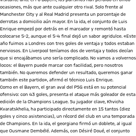
ocasiones, más que ante cualquier otro rival. Solo frente al
Manchester City y al Real Madrid presenta un porcentaje de
derrotas a domicilio aún mayor. En la ida, el conjunto de Luis
Enrique empezó por detrás en el marcador y remontó hasta
colocarse 5-2, aunque el 5-4 final dejó un sabor agridulce. «Este
año fuimos a Londres con tres goles de ventaja y todos estaban
nerviosos. En Liverpool teníamos dos de ventaja y todos decían
que si encajábamos uno sería complicado. No vamos a volvernos
locos: el Bayern puede marcar con facilidad, pero nosotros
también. No queremos defender un resultado, queremos ganar
también este partido», afirmó el técnico Luis Enrique.
Como en el Bayern, el gran aval del PSG está en su potencial
ofensivo: con 43 goles, presenta el ataque más goleador de esta
edición de la Champions League. Su jugador clave, Khvicha
Kvaratskhelia, ha participado directamente en 15 tantos (diez
goles y cinco asistencias), un récord del club en una temporada
de Champions. En la ida, el georgiano firmó un doblete, al igual
que Ousmane Dembélé. Además, con Désiré Doué, el conjunto