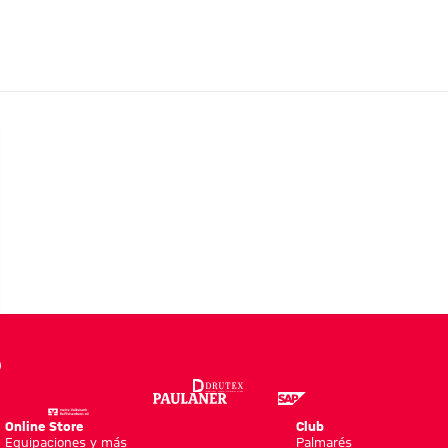
REVISTA
ić:
Online Store
Club
Equipaciones y más
Palmarés