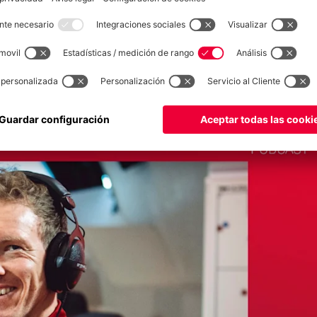
Túnez
pón
sodio del Podcast del FC Bayern: