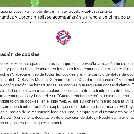
 España, Japón y al ganador de la eliminatoria Costa Rica-Nueva Zelanda.
ández y Corentin Tolisso acompañarán a Francia en el grupo D
pesca internacional (el ganador del partido entre Emiratos
 clasificación a través de la repesca, el máximo goleador del
Arabia Saudí y México en el grupo C.
tenido de X
almacenar tus datos. Ten en cuenta que al cargar este contenido, tus
rn. Alphonso Davies con Canadá y la selección croata en torno al
 proveedor de esta red social.
 Bélgica y Marruecos. Eric Maxim Choupo-Moting y Camerún
asil, Serbia y Suiza en el grupo G. Bouna Sarr y Senegal se
A.
8 de diciembre de 2022.