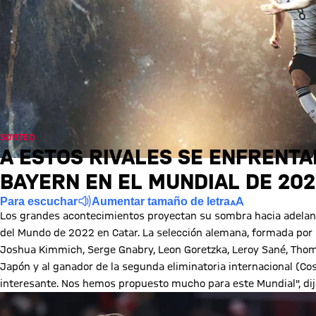
SORTEO
A ESTOS RIVALES SE ENFRENT
BAYERN EN EL MUNDIAL DE 202
Para escuchar
Aumentar tamaño de letra
Los grandes acontecimientos proyectan su sombra hacia adelante.
del Mundo de 2022 en Catar. La selección alemana, formada por l
Joshua Kimmich, Serge Gnabry, Leon Goretzka, Leroy Sané, Thoma
Japón y al ganador de la segunda eliminatoria internacional (C
interesante. Nos hemos propuesto mucho para este Mundial", dijo