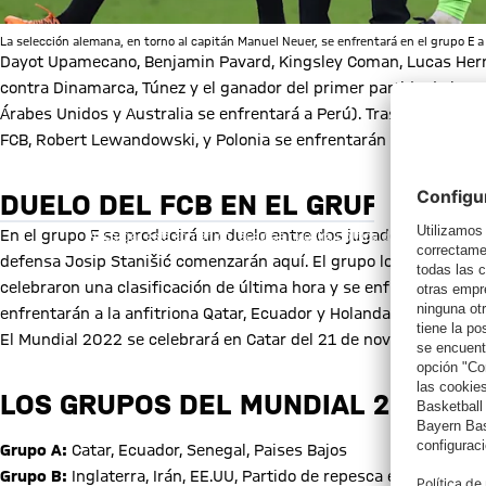
La selección alemana, en torno al capitán Manuel Neuer, se enfrentará en el grupo E a
Dayot Upamecano, Benjamin Pavard, Kingsley Coman, Lucas Hern
contra Dinamarca, Túnez y el ganador del primer partido de la re
Árabes Unidos y Australia se enfrentará a Perú). Tras la aclamada
FCB, Robert Lewandowski, y Polonia se enfrentarán a Argentina, 
Mostrar con
DUELO DEL FCB EN EL GRUPO F
Al cargar este contenido, aceptas nuestra política de cookies para 
En el grupo F se producirá un duelo entre dos jugadores del Baye
datos serán compartidos con el
defensa Josip Stanišić comenzarán aquí. El grupo lo completan
celebraron una clasificación de última hora y se enfrentarán a Br
enfrentarán a la anfitriona Qatar, Ecuador y Holanda en el grupo 
El Mundial 2022 se celebrará en Catar del 21 de noviembre al 1
LOS GRUPOS DEL MUNDIAL 2022:
Grupo A:
Catar, Ecuador, Senegal, Paises Bajos
Grupo B:
Inglaterra, Irán, EE.UU, Partido de repesca europea