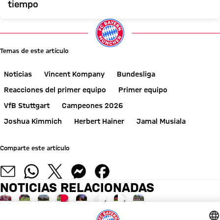
tiempo
Temas de este artículo
Noticias
Vincent Kompany
Bundesliga
Reacciones del primer equipo
Primer equipo
VfB Stuttgart
Campeones 2026
Joshua Kimmich
Herbert Hainer
Jamal Musiala
Comparte este artículo
NOTICIAS RELACIONADAS
GALERÍA
ENTREVISTA
EVENTO DE PAULANER EN HONG KONG
¡INFÓRMATE AHORA!
AUDI SUMMER TOUR 2026
TRAS EL AUDI FOOTBALL SUMMIT
DESPEDIDA DE LA ISLA VOLCÁN
EN EL DÍA LIBRE DE ENT
EN DIRECTO POR FC BAYERN TV PLUS
CHARLA EN LA GIRA