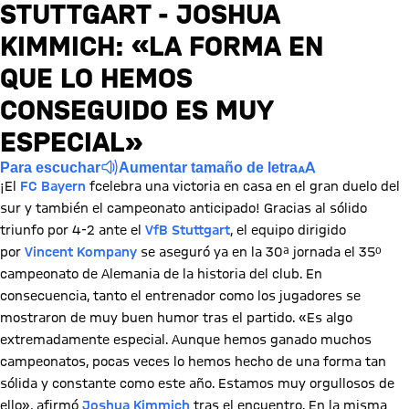
STUTTGART - JOSHUA
KIMMICH: «LA FORMA EN
QUE LO HEMOS
CONSEGUIDO ES MUY
ESPECIAL»
Para escuchar
Aumentar tamaño de letra
¡El
FC Bayern
fcelebra una victoria en casa en el gran duelo del
sur y también el campeonato anticipado! Gracias al sólido
triunfo por 4-2 ante el
VfB Stuttgart
, el equipo dirigido
por
Vincent Kompany
se aseguró ya en la 30ª jornada el 35º
campeonato de Alemania de la historia del club. En
consecuencia, tanto el entrenador como los jugadores se
mostraron de muy buen humor tras el partido. «Es algo
extremadamente especial. Aunque hemos ganado muchos
campeonatos, pocas veces lo hemos hecho de una forma tan
sólida y constante como este año. Estamos muy orgullosos de
ello», afirmó
Joshua Kimmich
tras el encuentro. En la misma