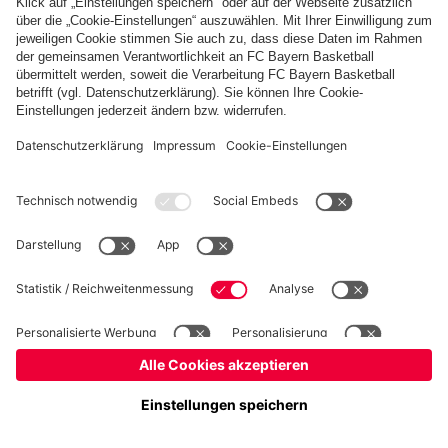
PARTNER
fcbayern.com
Basketball
Allianz Arena
Media Center
Jobs
©
FC Bayern München AG
–
2026
Impressum
Datenschutz
Nutzungsbedingungen
Barrierefreiheit
Kinder- und Jugendschutz
Hinweisgebersystem
FAQ
Kontakt
Cookie-Einstellungen