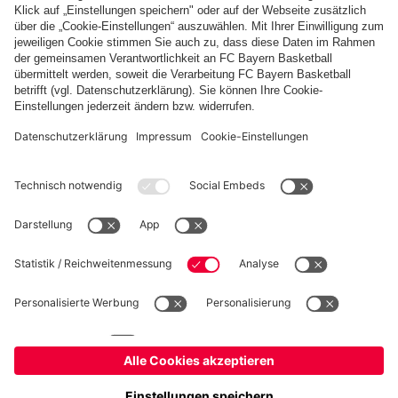
Durch die Linie sind die Qualifikations-Plätze für das Viertelfinale
gekennzeichnet.
PARTNER
fcbayern.com
Basketball
Allianz Arena
Media Center
Jobs
©
FC Bayern München AG
–
2026
Impressum
Datenschutz
Nutzungsbedingungen
Barrierefreiheit
Kinder- und Jugendschutz
Hinweisgebersystem
FAQ
Kontakt