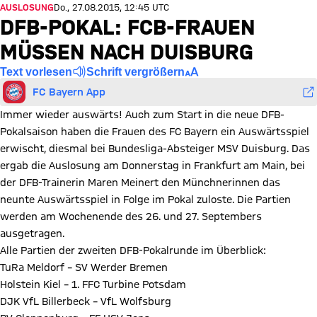
AUSLOSUNG
Do., 27.08.2015, 12:45 UTC
DFB-POKAL: FCB-FRAUEN
MÜSSEN NACH DUISBURG
Text vorlesen
Schrift vergrößern
FC Bayern App
Immer wieder auswärts! Auch zum Start in die neue DFB-
Pokalsaison haben die Frauen des FC Bayern ein Auswärtsspiel
erwischt, diesmal bei Bundesliga-Absteiger MSV Duisburg. Das
ergab die Auslosung am Donnerstag in Frankfurt am Main, bei
der DFB-Trainerin Maren Meinert den Münchnerinnen das
neunte Auswärtsspiel in Folge im Pokal zuloste. Die Partien
werden am Wochenende des 26. und 27. Septembers
ausgetragen.
Alle Partien der zweiten DFB-Pokalrunde im Überblick:
TuRa Meldorf – SV Werder Bremen
Holstein Kiel – 1. FFC Turbine Potsdam
DJK VfL Billerbeck – VfL Wolfsburg