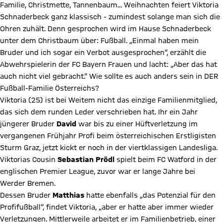
Familie, Christmette, Tannenbaum... Weihnachten feiert Viktoria
Schnaderbeck ganz klassisch - zumindest solange man sich die
Ohren zuhält. Denn gesprochen wird im Hause Schnaderbeck
unter dem Christbaum über: Fußball. „Einmal haben mein
Bruder und ich sogar ein Verbot ausgesprochen“, erzählt die
Abwehrspielerin der FC Bayern Frauen und lacht: „Aber das hat
auch nicht viel gebracht.“ Wie sollte es auch anders sein in DER
Fußball-Familie Österreichs?
Viktoria (25) ist bei Weitem nicht das einzige Familienmitglied,
das sich dem runden Leder verschrieben hat. Ihr ein Jahr
jüngerer Bruder
David
war bis zu einer Hüftverletzung im
vergangenen Frühjahr Profi beim österreichischen Erstligisten
Sturm Graz, jetzt kickt er noch in der viertklassigen Landesliga.
Viktorias Cousin
Sebastian Prödl
spielt beim FC Watford in der
englischen Premier League, zuvor war er lange Jahre bei
Werder Bremen.
Dessen Bruder
Matthias
hatte ebenfalls „das Potenzial für den
Profifußball“, findet Viktoria, „aber er hatte aber immer wieder
Verletzungen. Mittlerweile arbeitet er im Familienbetrieb, einer