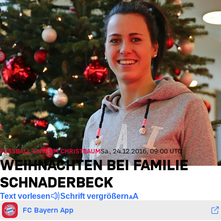
FUSSBALL UNTERM CHRISTBAUM
Sa., 24.12.2016, 09:00 UTC
WEIHNACHTEN BEI FAMILIE
SCHNADERBECK
Text vorlesen
Schrift vergrößern
FC Bayern App