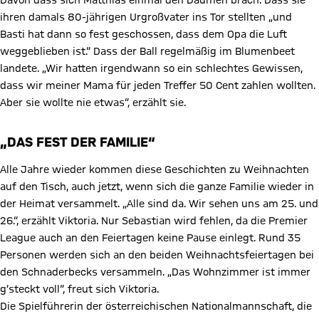
Davon dass sich Matthias einmal den Daumen brach. Dass sie
ihren damals 80-jährigen Urgroßvater ins Tor stellten „und
Basti hat dann so fest geschossen, dass dem Opa die Luft
weggeblieben ist.“ Dass der Ball regelmäßig im Blumenbeet
landete. „Wir hatten irgendwann so ein schlechtes Gewissen,
dass wir meiner Mama für jeden Treffer 50 Cent zahlen wollten.
Aber sie wollte nie etwas“, erzählt sie.
„DAS FEST DER FAMILIE“
Alle Jahre wieder kommen diese Geschichten zu Weihnachten
auf den Tisch, auch jetzt, wenn sich die ganze Familie wieder in
der Heimat versammelt. „Alle sind da. Wir sehen uns am 25. und
26.“, erzählt Viktoria. Nur Sebastian wird fehlen, da die Premier
League auch an den Feiertagen keine Pause einlegt. Rund 35
Personen werden sich an den beiden Weihnachtsfeiertagen bei
den Schnaderbecks versammeln. „Das Wohnzimmer ist immer
g‘steckt voll“, freut sich Viktoria.
Die Spielführerin der österreichischen Nationalmannschaft, die