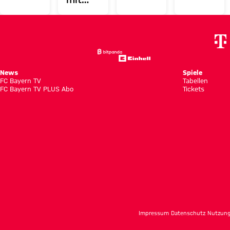
Bayern
FCB-
Franziska
Remis
Frauen
Frauen
Kett
in
- Paris
testen
fallen
intensivem
FC
gegen
mehrere
Testspiel
Nürnberg
Wochen
gegen
News
Spiele
FC Bayern TV
Tabellen
aus
Nürnberg
FC Bayern TV PLUS Abo
Tickets
Impressum
Datenschutz
Nutzun