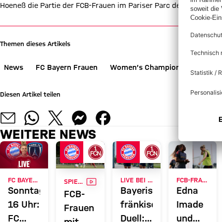
Hoeneß die Partie der FCB-Frauen im Pariser Parc des Princes v
Themen dieses Artikels
News
FC Bayern Frauen
Women’s Champions League
Diesen Artikel teilen
WEITERE NEWS
VIDEO
FC BAYERN TV PLUS
LIVE BEI FC BAYERN TV PLUS
FCB-FRAUEN
SPIELBERICHT
Sonntag,
Bayerisch-
Edna
FCB-
16 Uhr:
fränkisches
Imade
Frauen
FC
Duell:
und
mit