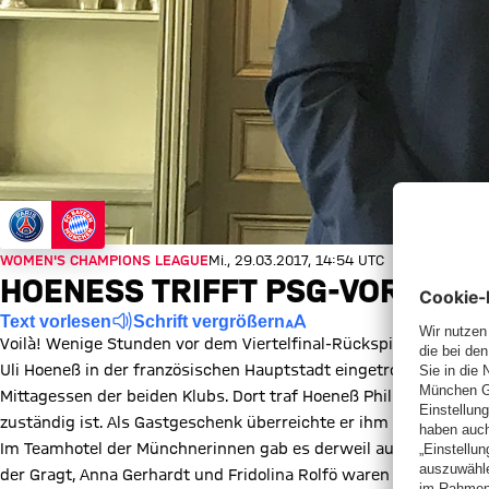
WOMEN'S CHAMPIONS LEAGUE
Mi., 29.03.2017, 14:54 UTC
HOENESS TRIFFT PSG-VORSTAND 
Text vorlesen
Schrift vergrößern
Voilà! Wenige Stunden vor dem Viertelfinal-Rückspiel der FC Ba
Uli Hoeneß in der französischen Hauptstadt eingetroffen. Vom Fl
Mittagessen der beiden Klubs. Dort traf Hoeneß Philippe Boindr
zuständig ist. Als Gastgeschenk überreichte er ihm dabei einen k
Im Teamhotel der Münchnerinnen gab es derweil auch eine freudig
der Gragt, Anna Gerhardt und Fridolina Rolfö waren nach Paris 