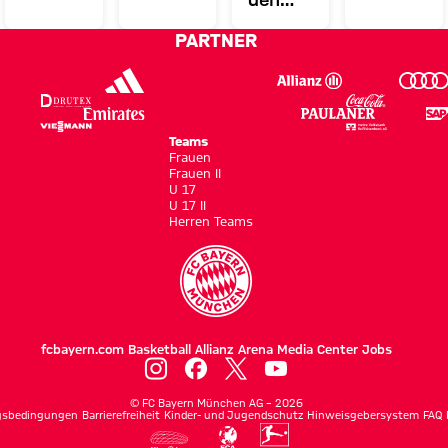
Women's
Frauen
Spieltage
FCB-
PARTNER
Tour
im
2 bis 5
Frauen
der
Sportpark
im
FCB-
Unterhaching
Sportpark
Frauen
Unterhaching
Teams
in
Frauen
Frauen II
Tokio
U 17
U 17 II
Herren Teams
fcbayern.com
Basketball
Allianz Arena
Media Center
Jobs
©
FC Bayern München AG
–
2026
gsbedingungen
Barrierefreiheit
Kinder- und Jugendschutz
Hinweisgebersystem
FAQ