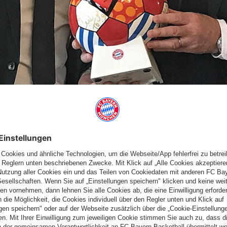
IN PARIS
yern Frauen in der Champions League bei Paris Saint-Germain ist
ughafen fuhr der FCB-Präsident direkt zum offiziellen
ieux aus dem PSG-Vorstand, der für das Frauen-Team der Pariser
ünstlerisch gestalteten Ball.
e Nachricht. Die derzeit verletzten Nora Holstad, Stefanie van
gereist und überraschten ihre Teamkolleginnen. Ab 20 Uhr wird