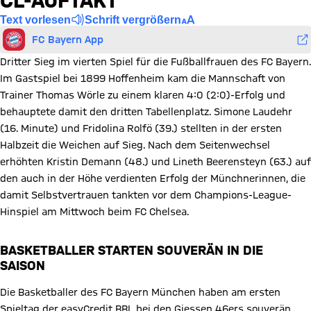
CL-AUFTAKT
Text vorlesen
Schrift vergrößern
FC Bayern App
Dritter Sieg im vierten Spiel für die Fußballfrauen des FC Bayern.
Im Gastspiel bei 1899 Hoffenheim kam die Mannschaft von
Trainer Thomas Wörle zu einem klaren 4:0 (2:0)-Erfolg und
behauptete damit den dritten Tabellenplatz. Simone Laudehr
(16. Minute) und Fridolina Rolfö (39.) stellten in der ersten
Halbzeit die Weichen auf Sieg. Nach dem Seitenwechsel
erhöhten Kristin Demann (48.) und Lineth Beerensteyn (63.) auf
den auch in der Höhe verdienten Erfolg der Münchnerinnen, die
damit Selbstvertrauen tankten vor dem Champions-League-
Hinspiel am Mittwoch beim FC Chelsea.
BASKETBALLER STARTEN SOUVERÄN IN DIE
SAISON
Die Basketballer des FC Bayern München haben am ersten
Spieltag der easyCredit BBL bei den Giessen 46ers souverän