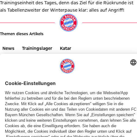
Trainingseinheit des Tages, denn das Ziel für die Rückrunde ist
als Tabellenzweiter der Winterpause klar: alles auf Angriff!
Themen dieses Artikels
News
Trainingslager
Katar
Diesen Artikel teilen
WEITERE NEWS
VIDEO
VIDEO
FC BAYERN TV PLUS
LIVE BEI FC BAYERN TV PLUS
FCB-FRAUEN
AUF YOUTUBE
AUFTAKT-SPIEL GEGEN PARIS
FRAUEN-BUNDESLIGA
SPIELBERICHT
NEUES ZUHAUSE, NEUE PERSPE
Sonntag,
Bayerisch-
Edna
Recap:
Fanfest
Zeitgenaue
FCB-
Unterwegs
16
fränkisches
Imade
Die
der
Ansetzung
Frauen
mit
Uhr:
Duell:
und
Allianz
FCB-
der
mit
den
FC
FCB-
Franziska
Women's
Frauen
Spieltage