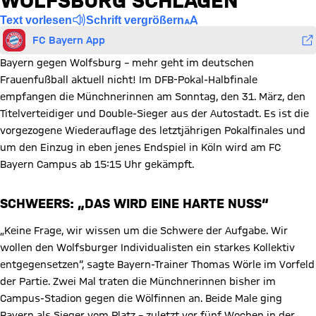
WOLFSBURG SCHLAGEN“
Text vorlesen
Schrift vergrößern
FC Bayern App
Bayern gegen Wolfsburg – mehr geht im deutschen
Frauenfußball aktuell nicht! Im DFB-Pokal-Halbfinale
empfangen die Münchnerinnen am Sonntag, den 31. März, den
Titelverteidiger und Double-Sieger aus der Autostadt. Es ist die
vorgezogene Wiederauflage des letztjährigen Pokalfinales und
um den Einzug in eben jenes Endspiel in Köln wird am FC
Bayern Campus ab 15:15 Uhr gekämpft.
SCHWEERS: „DAS WIRD EINE HARTE NUSS“
„Keine Frage, wir wissen um die Schwere der Aufgabe. Wir
wollen den Wolfsburger Individualisten ein starkes Kollektiv
entgegensetzen“, sagte Bayern-Trainer Thomas Wörle im Vorfeld
der Partie. Zwei Mal traten die Münchnerinnen bisher im
Campus-Stadion gegen die Wölfinnen an. Beide Male ging
Bayern als Sieger vom Platz – zuletzt vor fünf Wochen in der