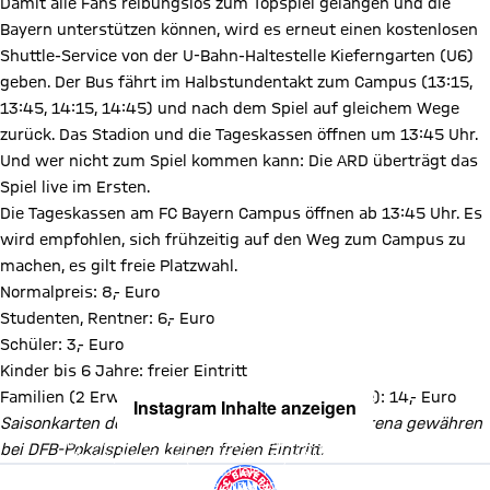
Damit alle Fans reibungslos zum Topspiel gelangen und die
Bayern unterstützen können, wird es erneut einen kostenlosen
Shuttle-Service von der U-Bahn-Haltestelle Kieferngarten (U6)
geben. Der Bus fährt im Halbstundentakt zum Campus (13:15,
13:45, 14:15, 14:45) und nach dem Spiel auf gleichem Wege
zurück. Das Stadion und die Tageskassen öffnen um 13:45 Uhr.
Und wer nicht zum Spiel kommen kann: Die ARD überträgt das
Spiel live im Ersten.
Die Tageskassen am FC Bayern Campus öffnen ab 13:45 Uhr. Es
wird empfohlen, sich frühzeitig auf den Weg zum Campus zu
machen, es gilt freie Platzwahl.
Normalpreis: 8,- Euro
Studenten, Rentner: 6,- Euro
Schüler: 3,- Euro
Kinder bis 6 Jahre: freier Eintritt
Familien (2 Erwachsene plus Kinder bis 14 Jahre): 14,- Euro
Instagram Inhalte anzeigen
Saisonkarten der FCB-Frauen sowie der Allianz Arena gewähren
Mit Klick auf den Button ermöglichen Sie es diesem sozialen
bei DFB-Pokalspielen keinen freien Eintritt.
Netzwerk, Ihre Daten (z. B. IP-Adresse) mit Hilfe von Cookies zu
verarbeiten. Vorher kann das soziale Netzwerk keine Daten über Sie
erheben, um Ihnen die Inhalte anzuzeigen. Diese Einstellung wird für