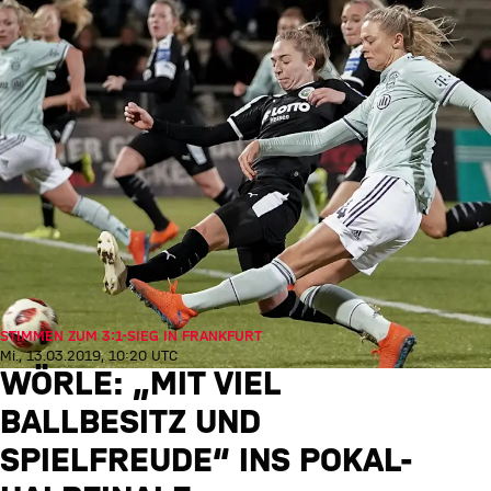
STIMMEN ZUM 3:1-SIEG IN FRANKFURT
Mi., 13.03.2019, 10:20 UTC
WÖRLE: „MIT VIEL
BALLBESITZ UND
SPIELFREUDE“ INS POKAL-