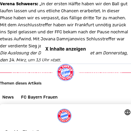
Verena Schweers:
„In der ersten Hälfte haben wir den Ball gut
laufen lassen und uns etliche Chancen erarbeitet. In dieser
Phase haben wir es verpasst, das fällige dritte Tor zu machen.
Mit dem Anschlusstreffer haben wir Frankfurt unnötig zurück
ins Spiel gelassen und der FFC bekam nach der Pause nochmal
etwas Aufwind. Mit Jovana Damnjanovics Schlusstreffer war
der verdiente Sieg jedoch klar.“
X Inhalte anzeigen
Die Auslosung der DFB-Pokal-Halbfinals findet am Donnerstag,
Mit Klick auf den Button ermöglichen Sie es diesem sozialen
den 14. März, um 13 Uhr statt.
Netzwerk, Ihre Daten (z. B. IP-Adresse) mit Hilfe von Cookies zu
verarbeiten. Vorher kann das soziale Netzwerk keine Daten über Sie
erheben, um Ihnen die Inhalte anzuzeigen. Diese Einstellung wird für
alle Inhalte des sozialen Netzwerks auf unserer Website gespeichert
und Sie können dies jederzeit in der
Cookie-Einwilligungslösung
ändern. Details:
Datenschutzerklärung
Themen dieses Artikels
News
FC Bayern Frauen
Diesen Artikel teilen